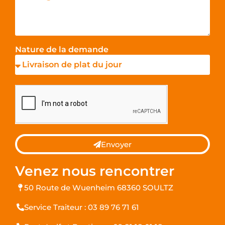
Nature de la demande
Envoyer
Venez nous rencontrer
50 Route de Wuenheim 68360 SOULTZ
Service Traiteur : 03 89 76 71 61